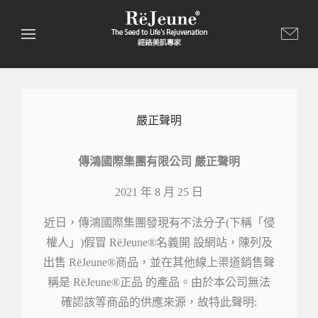
嚴正聲明
傳鴻國際集團有限公司 嚴正聲明
2021 年 8 月 25 日
近日，傳鴻國際集團發現有不法分子(下稱「侵
權人」)假冒 RëJeune®名義開 設網站，陳列及
出售 RëJeune®商品，並在其他線上渠道銷售聲
稱是 RëJeune®正品 的產品。由於本公司無法
確認該等商品的供應來源，故特此聲明: